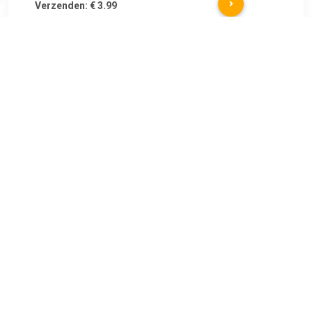
Verzenden: € 3.99
op werkdagen voor 22:00
besteld, dezelfde dag
verzonden
De
TERUG
Algemeen
Koopadvies, FAQ over?
Privacy Policy