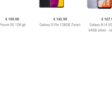
€ 199.00
€ 143.99
€ 107.
Phone SE 128 gb
Galaxy S10e 128GB Zwart
Galaxy A14 5G
64GB zilver - r
€ 139.00
€ 179.00
€ 119.
iPhone 6s 16 gb
iPhone 6s 64 gb
Refurbished 
(2020) 128GB
MXD0