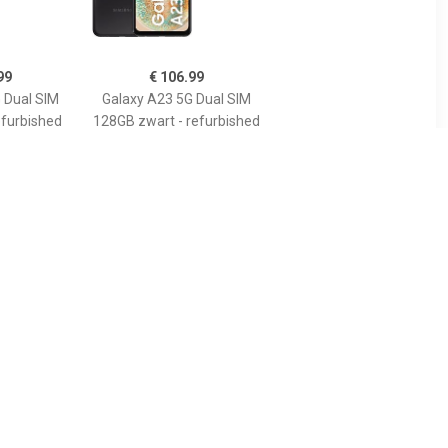
99
€ 106.99
 Dual SIM
Galaxy A23 5G Dual SIM
efurbished
128GB zwart - refurbished
99
€ 143.99
iPhone SE
12X Dual SIMÂ 256GB grijs
 Black -
- refurbished
2