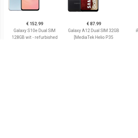
€ 152.99
€ 87.99
Galaxy S10e Dual SIM
Galaxy A12 Dual SIM 32GB
i
128GB wit - refurbished
[MediaTek Helio P35
versie] black - refurbished
€ 510.99
€ 149.00
Magic6 Pro Dual SIM
iPhone XS 64GB Goud
512GB [wifi + 5G] groente -
refurbished