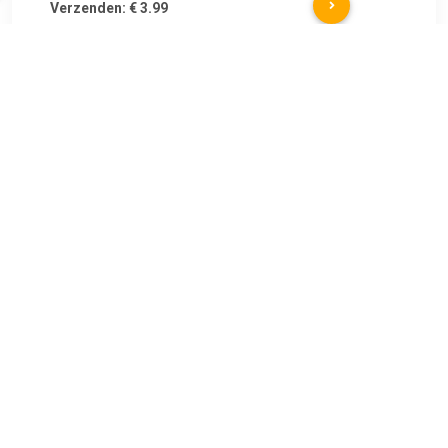
Verzenden: € 3.99
op werkdagen voor 22:00
besteld, dezelfde dag
verzonden
De
TERUG
Algemeen
Koopadvies, FAQ over?
Privacy Policy