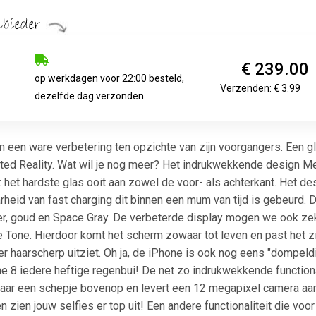
€ 239.00
op werkdagen voor 22:00 besteld,
Verzenden: € 3.99
dezelfde dag verzonden
n een ware verbetering ten opzichte van zijn voorgangers. Een g
d Reality. Wat wil je nog meer? Het indrukwekkende design Met
het hardste glas ooit aan zowel de voor- als achterkant. Het de
heid van fast charging dit binnen een mum van tijd is gebeurd. 
ver, goud en Space Gray. De verbeterde display mogen we ook ze
e Tone. Hierdoor komt het scherm zowaar tot leven en past het zi
 er haarscherp uitziet. Oh ja, de iPhone is ook nog eens "dompeld
ne 8 iedere heftige regenbui! De net zo indrukwekkende function
aar een schepje bovenop en levert een 12 megapixel camera aan
 en zien jouw selfies er top uit! Een andere functionaliteit die vo