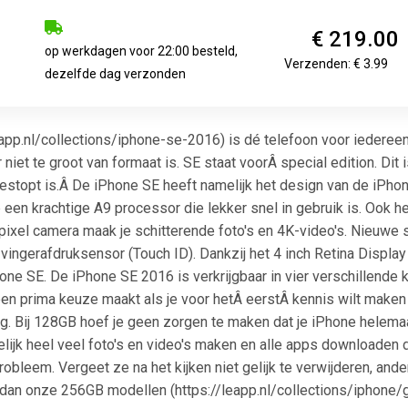
€ 219.00
op werkdagen voor 22:00 besteld,
Verzenden: € 3.99
dezelfde dag verzonden
app.nl/collections/iphone-se-2016) is dé telefoon voor iedereen
r niet te groot van formaat is. SE staat voorÂ special edition. Di
stopt is.Â De iPhone SE heeft namelijk het design van de iPhon
en krachtige A9 processor die lekker snel in gebruik is. Ook h
ixel camera maak je schitterende foto's en 4K-video's. Nieuwe 
vingerafdruksensor (Touch ID). Dankzij het 4 inch Retina Display l
one SE. De iPhone SE 2016 is verkrijgbaar in vier verschillende k
en prima keuze maakt als je voor hetÂ eerstÂ kennis wilt mak
. Bij 128GB hoef je geen zorgen te maken dat je iPhone helemaal
ijk heel veel foto's en video's maken en alle apps downloaden di
bleem. Vergeet ze na het kijken niet gelijk te verwijderen, ande
 dan onze 256GB modellen (https://leapp.nl/collections/iphone