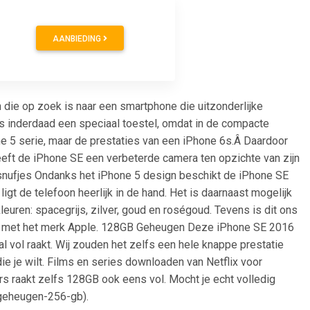
AANBIEDING
 die op zoek is naar een smartphone die uitzonderlijke
t is inderdaad een speciaal toestel, omdat in de compacte
e 5 serie, maar de prestaties van een iPhone 6s.Â Daardoor
eeft de iPhone SE een verbeterde camera ten opzichte van zijn
snufjes Ondanks het iPhone 5 design beschikt de iPhone SE
igt de telefoon heerlijk in de hand. Het is daarnaast mogelijk
leuren: spacegrijs, zilver, goud en roségoud. Tevens is dit ons
en met het merk Apple. 128GB Geheugen Deze iPhone SE 2016
 vol raakt. Wij zouden het zelfs een hele knappe prestatie
e je wilt. Films en series downloaden van Netflix voor
rs raakt zelfs 128GB ook eens vol. Mocht je echt volledig
/geheugen-256-gb).