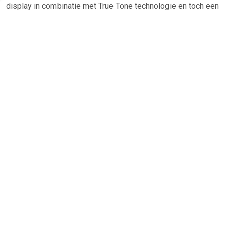
display in combinatie met True Tone technologie en toch een
budgetvriendelijke iPhone. De iPhone beschikt over de
nieuwste A13 Bionic chip die ook in de iPhone 11 en iPhone
11 Pro wordt gebruikt.
TERUG
Algemeen
Koopadvies, FAQ over?
Privacy Policy
Cookies
Disclaimer