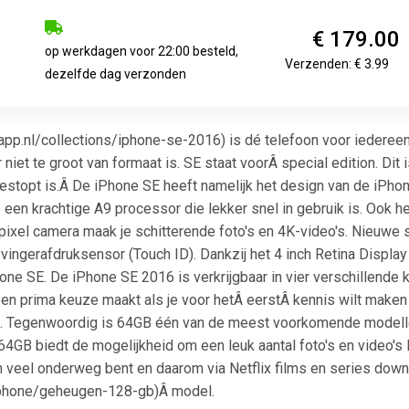
€ 179.00
op werkdagen voor 22:00 besteld,
Verzenden: € 3.99
dezelfde dag verzonden
app.nl/collections/iphone-se-2016) is dé telefoon voor iedereen
r niet te groot van formaat is. SE staat voorÂ special edition. Di
stopt is.Â De iPhone SE heeft namelijk het design van de iPhon
en krachtige A9 processor die lekker snel in gebruik is. Ook h
ixel camera maak je schitterende foto's en 4K-video's. Nieuwe 
vingerafdruksensor (Touch ID). Dankzij het 4 inch Retina Display l
one SE. De iPhone SE 2016 is verkrijgbaar in vier verschillende k
en prima keuze maakt als je voor hetÂ eerstÂ kennis wilt mak
. Tegenwoordig is 64GB één van de meest voorkomende modellen 
B biedt de mogelijkheid om een leuk aantal foto's en video's lo
 veel onderweg bent en daarom via Netflix films en series down
s/iphone/geheugen-128-gb)Â model.