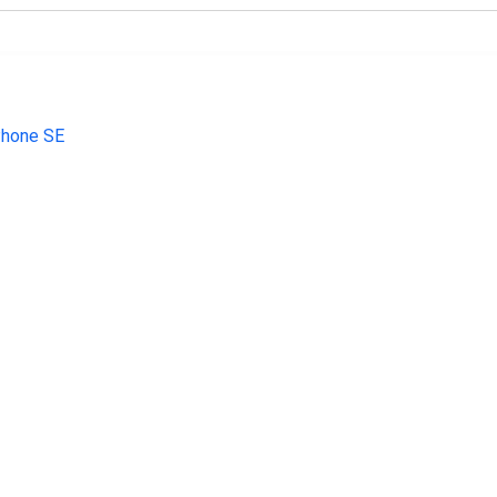
€ 199.00
€ 143.99
€ 107.
Phone SE 128 gb
Galaxy S10e 128GB Zwart
Galaxy A14 5G
64GB zilver - r