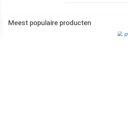
Meest populaire producten
€ 152.99
€ 87.99
Galaxy S10e Dual SIM
Galaxy A12 Dual SIM 32GB
i
128GB wit - refurbished
[MediaTek Helio P35
versie] black - refurbished