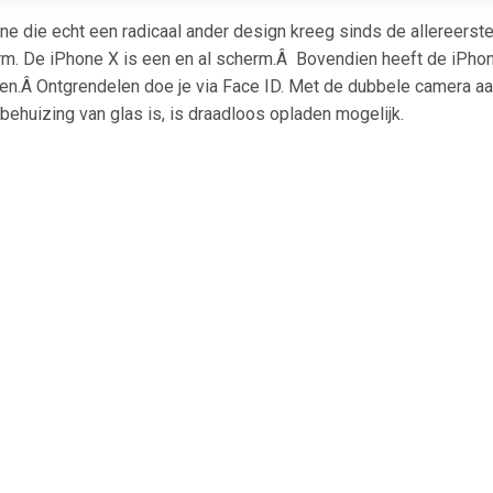
e die echt een radicaal ander design kreeg sinds de allereerste
m. De iPhone X is een en al scherm.Â Bovendien heeft de iPho
en.Â Ontgrendelen doe je via Face ID. Met de dubbele camera aan 
ehuizing van glas is, is draadloos opladen mogelijk.
€ 199.00
€ 143.99
€ 107.
Phone SE 128 gb
Galaxy S10e 128GB Zwart
Galaxy A14 5G