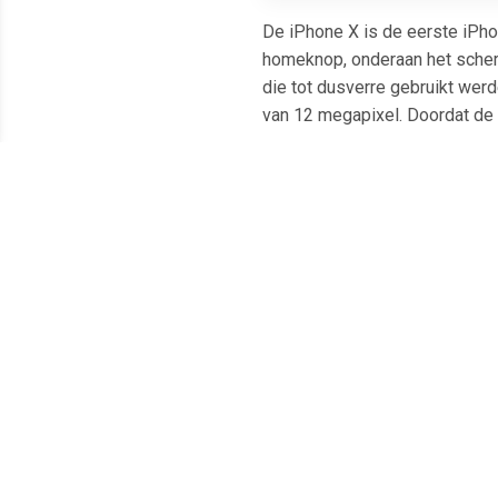
De iPhone X is de eerste iPhon
homeknop, onderaan het scher
die tot dusverre gebruikt werd
van 12 megapixel. Doordat de b
Meest populaire producten
€ 152.99
€ 87.99
Galaxy S10e Dual SIM
Galaxy A12 Dual SIM 32GB
i