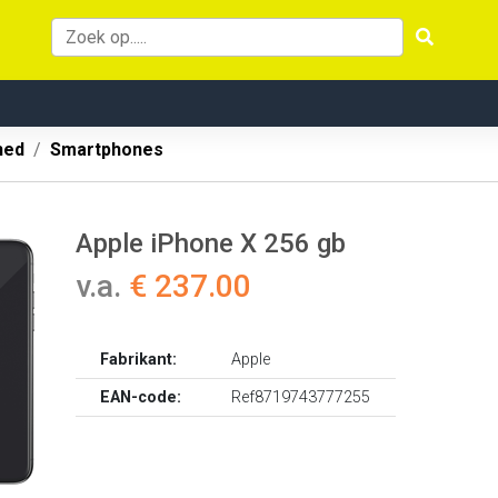
hed
Smartphones
Apple iPhone X 256 gb
v.a.
€ 237.00
Fabrikant:
Apple
EAN-code:
Ref8719743777255