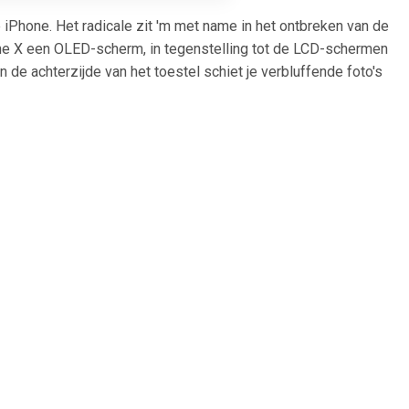
 iPhone. Het radicale zit 'm met name in het ontbreken van de
ne X een OLED-scherm, in tegenstelling tot de LCD-schermen
de achterzijde van het toestel schiet je verbluffende foto's
99
€ 106.99
 Dual SIM
Galaxy A23 5G Dual SIM