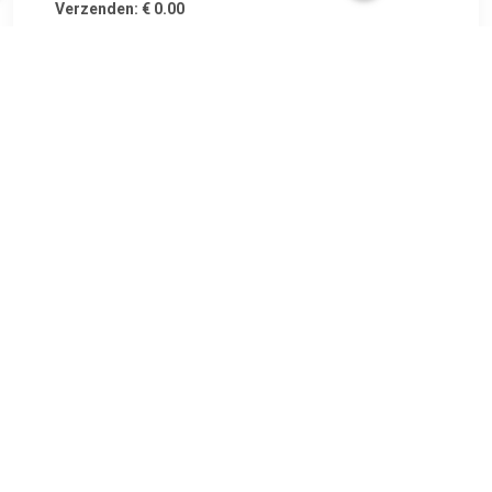
Verzenden: € 0.00
Voorradig.
€ 174.00
Verzenden: € 0.00
Voorradig.
€ 349.00
Verzenden: € 3.99
op werkdagen voor 22:00