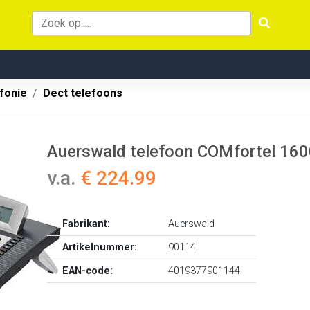
fonie
Dect telefoons
Auerswald telefoon COMfortel 160
v.a.
€ 224.99
Fabrikant:
Auerswald
Artikelnummer:
90114
EAN-code:
4019377901144