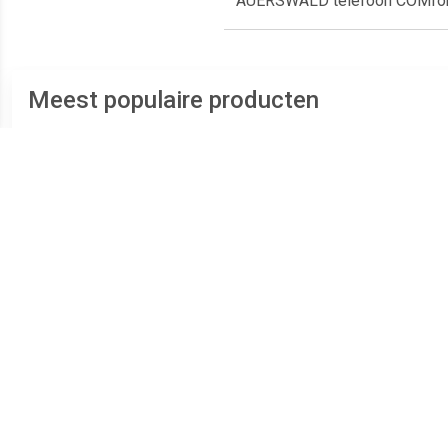
AUERSWALD telefoon COMfort
Meest populaire producten
€ 21.99
€ 32.99
telefoon PDX-1100 single
Draadloos -
A2