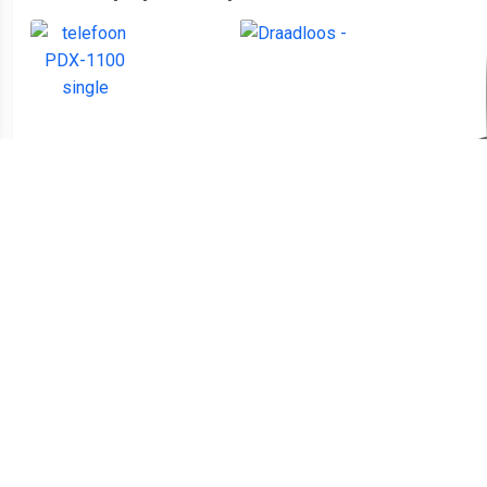
€ 21.99
€ 32.99
telefoon PDX-1100 single
Draadloos -
A2
€ 46.95
€ 44.99