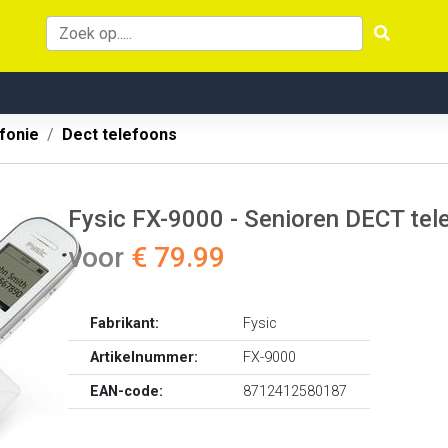
fonie
Dect telefoons
Fysic FX-9000 - Senioren DECT tele
voor
€ 79.99
Fabrikant:
Fysic
Artikelnummer:
FX-9000
EAN-code:
8712412580187