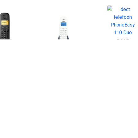
€ 34.95
€ 29.99
€ 92.
70 Telefoon Zwart
DECT telefoon PDX-
dect telefoon
300AE
110 Duo 
€ 44.95
€ 34.95
€ 49.