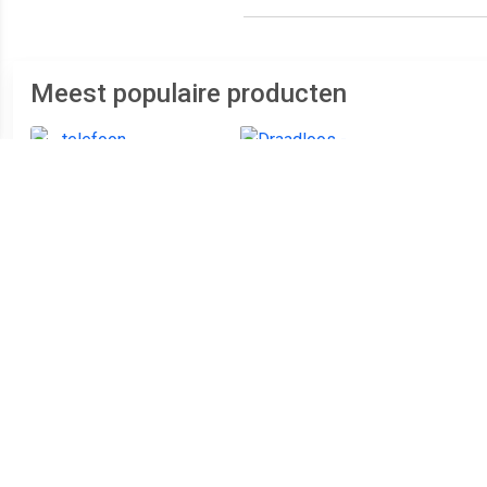
Meest populaire producten
€ 21.99
€ 32.99
telefoon PDX-1100 single
Draadloos -
A2