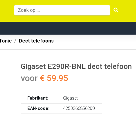
fonie
Dect telefoons
Gigaset E290R-BNL dect telefoon
voor
€ 59.95
Fabrikant:
Gigaset
EAN-code:
4250366856209