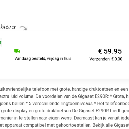
€ 59.95
Vandaag besteld, vrijdag in huis
Verzenden: € 0.00
iksvriendelijke telefoon met grote, handige druktoetsen en een o
xtra luid volume. De voordelen van de Gigaset E290R: * Grote, ha
ijdens bellen * 5 verschillende ringtoonniveaus * Het telefoonb
 grote display en grote druktoetsen De Gigaset E290R biedt ge
 manier in te stellen naar eigen wens. Daarnaast kan je vanuit ie
et apparaat compatibel met gehoortoestellen. Bekijk alle Gigaset