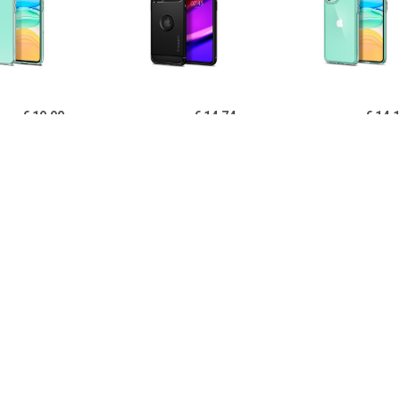
€ 19.90
€ 14.74
€ 14.
igen Liquid Crystal
Spigen Rugged Armor
Spigen Ultra Hy
one 11 TPU Cover -
iPhone 11 Cover - Zwart
11 Cover - Kri
Doorzichtig
€ 14.95
€ 14.95
€ 12.
B iPhone 11 Hoesje
PUGB iPhone 11 Hoesje
USLION iPh
xe Frame Bumper -
Luxe Frame Bumper -
Ultraslim Silic