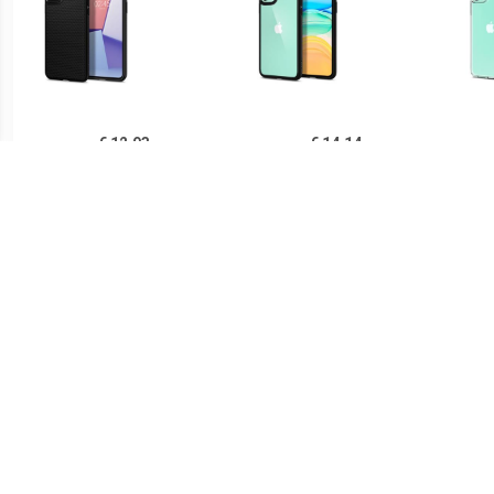
€ 12.93
€ 14.14
Spigen Liquid Air iPhone
Spigen Ultra Hybrid iPhone
Sp
11 TPU Case - Zwart
11 Cover - Zwart /
iPh
Doorzichtig
€ 14.90
€ 21.90
Ringke Fusion iPhone 11
Spigen Thin Fit iPhone 11
PUG
Hybride Hoesje - Grijs
Case - Zwart
Lu