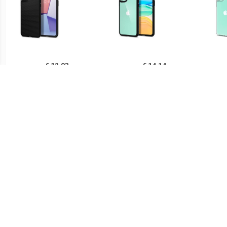
€ 12.93
€ 14.14
Spigen Liquid Air iPhone
Spigen Ultra Hybrid iPhone
Sp
11 TPU Case - Zwart
11 Cover - Zwart /
iPh
Doorzichtig
€ 14.90
€ 21.90
Ringke Fusion iPhone 11
Spigen Thin Fit iPhone 11
PUG
Hybride Hoesje - Grijs
Case - Zwart
Lu