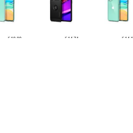
€ 19.90
€ 14.74
€ 14.
igen Liquid Crystal
Spigen Rugged Armor
Spigen Ultra Hy
one 11 TPU Cover -
iPhone 11 Cover - Zwart
11 Cover - Kri
Doorzichtig
€ 14.95
€ 14.95
€ 12.
B iPhone 11 Hoesje
PUGB iPhone 11 Hoesje
USLION iPh
xe Frame Bumper -
Luxe Frame Bumper -
Ultraslim Silic