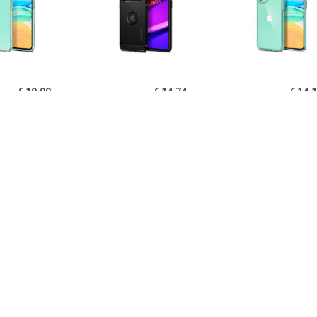
€ 19.90
€ 14.74
€ 14.
igen Liquid Crystal
Spigen Rugged Armor
Spigen Ultra Hy
one 11 TPU Cover -
iPhone 11 Cover - Zwart
11 Cover - Kri
Doorzichtig
€ 14.95
€ 14.95
€ 12.
B iPhone 11 Hoesje
PUGB iPhone 11 Hoesje
USLION iPh
xe Frame Bumper -
Luxe Frame Bumper -
Ultraslim Silic