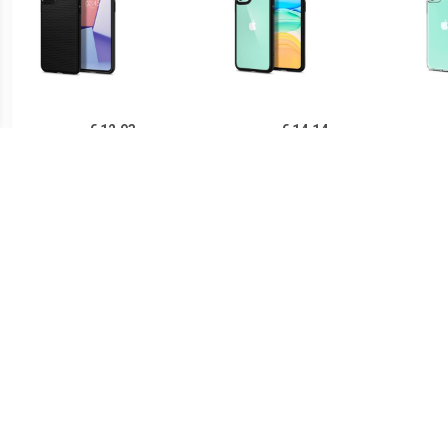
€ 12.93
€ 14.14
Spigen Liquid Air iPhone
Spigen Ultra Hybrid iPhone
Sp
11 TPU Case - Zwart
11 Cover - Zwart /
iPh
Doorzichtig
€ 14.90
€ 21.90
Ringke Fusion iPhone 11
Spigen Thin Fit iPhone 11
PUG
Hybride Hoesje - Grijs
Case - Zwart
Lu