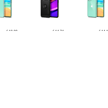
€ 19.90
€ 14.74
€ 14.
igen Liquid Crystal
Spigen Rugged Armor
Spigen Ultra Hy
one 11 TPU Cover -
iPhone 11 Cover - Zwart
11 Cover - Kri
Doorzichtig
€ 14.95
€ 14.95
€ 12.
B iPhone 11 Hoesje
PUGB iPhone 11 Hoesje
USLION iPh
xe Frame Bumper -
Luxe Frame Bumper -
Ultraslim Silic