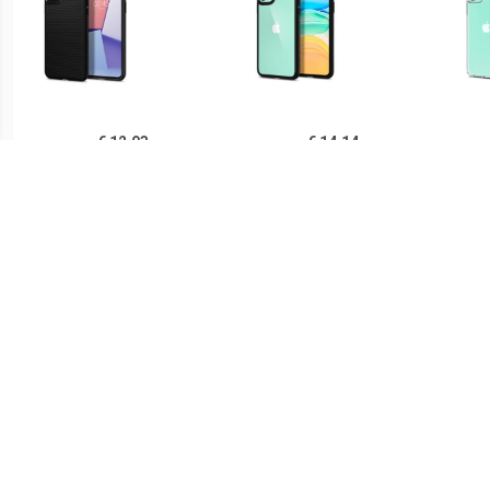
€ 12.93
€ 14.14
Spigen Liquid Air iPhone
Spigen Ultra Hybrid iPhone
Sp
11 TPU Case - Zwart
11 Cover - Zwart /
iPh
Doorzichtig
€ 14.90
€ 21.90
Ringke Fusion iPhone 11
Spigen Thin Fit iPhone 11
PUG
Hybride Hoesje - Grijs
Case - Zwart
Lu