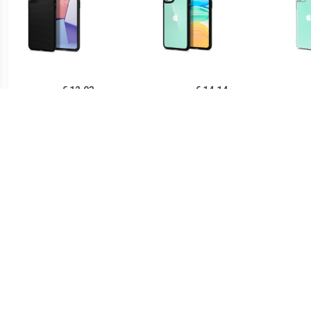
€ 12.93
€ 14.14
Spigen Liquid Air iPhone
Spigen Ultra Hybrid iPhone
Sp
11 TPU Case - Zwart
11 Cover - Zwart /
iPh
Doorzichtig
€ 14.90
€ 21.90
Ringke Fusion iPhone 11
Spigen Thin Fit iPhone 11
PUG
Hybride Hoesje - Grijs
Case - Zwart
Lu