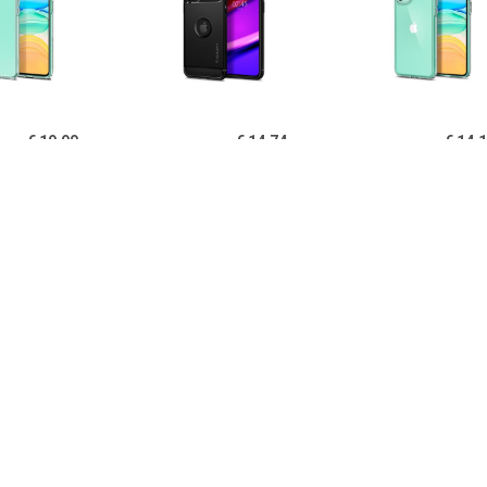
€ 19.90
€ 14.74
€ 14.
igen Liquid Crystal
Spigen Rugged Armor
Spigen Ultra Hy
one 11 TPU Cover -
iPhone 11 Cover - Zwart
11 Cover - Kri
Doorzichtig
€ 14.95
€ 14.95
€ 12.
B iPhone 11 Hoesje
PUGB iPhone 11 Hoesje
USLION iPh
xe Frame Bumper -
Luxe Frame Bumper -
Ultraslim Silic