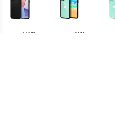
€ 12.93
€ 14.14
Spigen Liquid Air iPhone
Spigen Ultra Hybrid iPhone
Sp
11 TPU Case - Zwart
11 Cover - Zwart /
iPh
Doorzichtig
€ 14.90
€ 21.90
Ringke Fusion iPhone 11
Spigen Thin Fit iPhone 11
PUG
Hybride Hoesje - Grijs
Case - Zwart
Lu