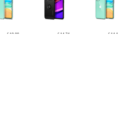
€ 19.90
€ 14.74
€ 14.
igen Liquid Crystal
Spigen Rugged Armor
Spigen Ultra Hy
one 11 TPU Cover -
iPhone 11 Cover - Zwart
11 Cover - Kri
Doorzichtig
€ 14.95
€ 14.95
€ 12.
B iPhone 11 Hoesje
PUGB iPhone 11 Hoesje
USLION iPh
xe Frame Bumper -
Luxe Frame Bumper -
Ultraslim Silic