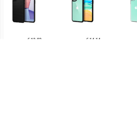
€ 12.93
€ 14.14
Spigen Liquid Air iPhone
Spigen Ultra Hybrid iPhone
Sp
11 TPU Case - Zwart
11 Cover - Zwart /
iPh
Doorzichtig
€ 14.90
€ 21.90
Ringke Fusion iPhone 11
Spigen Thin Fit iPhone 11
PUG
Hybride Hoesje - Grijs
Case - Zwart
Lu