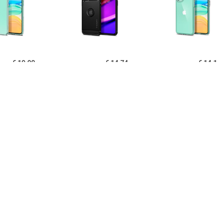
€ 19.90
€ 14.74
€ 14.
igen Liquid Crystal
Spigen Rugged Armor
Spigen Ultra Hy
one 11 TPU Cover -
iPhone 11 Cover - Zwart
11 Cover - Kri
Doorzichtig
€ 14.95
€ 14.95
€ 12.
B iPhone 11 Hoesje
PUGB iPhone 11 Hoesje
USLION iPh
xe Frame Bumper -
Luxe Frame Bumper -
Ultraslim Silic