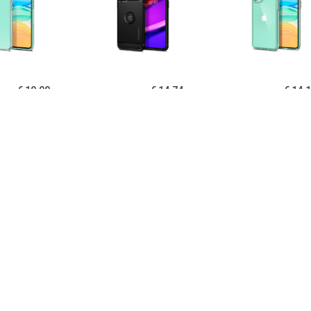
€ 19.90
€ 14.74
€ 14.
igen Liquid Crystal
Spigen Rugged Armor
Spigen Ultra Hy
one 11 TPU Cover -
iPhone 11 Cover - Zwart
11 Cover - Kri
Doorzichtig
€ 14.95
€ 14.95
€ 12.
B iPhone 11 Hoesje
PUGB iPhone 11 Hoesje
USLION iPh
xe Frame Bumper -
Luxe Frame Bumper -
Ultraslim Silic