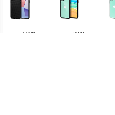
€ 12.93
€ 14.14
Spigen Liquid Air iPhone
Spigen Ultra Hybrid iPhone
Sp
11 TPU Case - Zwart
11 Cover - Zwart /
iPh
Doorzichtig
€ 14.90
€ 21.90
Ringke Fusion iPhone 11
Spigen Thin Fit iPhone 11
PUG
Hybride Hoesje - Grijs
Case - Zwart
Lu