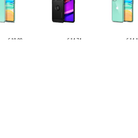
€ 19.90
€ 14.74
€ 14.
igen Liquid Crystal
Spigen Rugged Armor
Spigen Ultra Hy
one 11 TPU Cover -
iPhone 11 Cover - Zwart
11 Cover - Kri
Doorzichtig
€ 14.95
€ 14.95
€ 12.
B iPhone 11 Hoesje
PUGB iPhone 11 Hoesje
USLION iPh
xe Frame Bumper -
Luxe Frame Bumper -
Ultraslim Silic