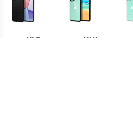
€ 12.93
€ 14.14
Spigen Liquid Air iPhone
Spigen Ultra Hybrid iPhone
Sp
11 TPU Case - Zwart
11 Cover - Zwart /
iPh
Doorzichtig
€ 14.90
€ 21.90
Ringke Fusion iPhone 11
Spigen Thin Fit iPhone 11
PUG
Hybride Hoesje - Grijs
Case - Zwart
Lu