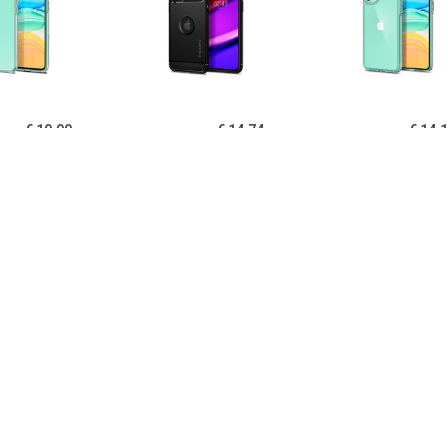
€ 19.90
€ 14.74
€ 14.
igen Liquid Crystal
Spigen Rugged Armor
Spigen Ultra Hy
one 11 TPU Cover -
iPhone 11 Cover - Zwart
11 Cover - Kri
Doorzichtig
€ 14.95
€ 14.95
€ 12.
B iPhone 11 Hoesje
PUGB iPhone 11 Hoesje
USLION iPh
xe Frame Bumper -
Luxe Frame Bumper -
Ultraslim Silic