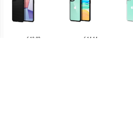
€ 12.93
€ 14.14
Spigen Liquid Air iPhone
Spigen Ultra Hybrid iPhone
Sp
11 TPU Case - Zwart
11 Cover - Zwart /
iPh
Doorzichtig
€ 14.90
€ 21.90
Ringke Fusion iPhone 11
Spigen Thin Fit iPhone 11
PUG
Hybride Hoesje - Grijs
Case - Zwart
Lu