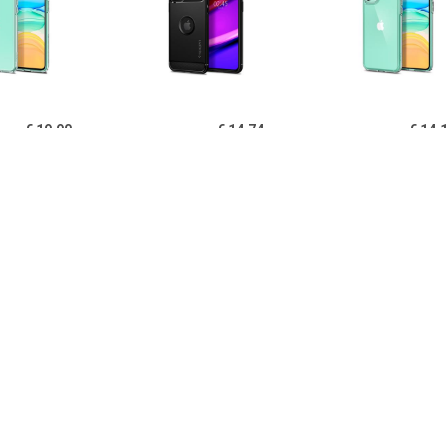
€ 19.90
€ 14.74
€ 14.
igen Liquid Crystal
Spigen Rugged Armor
Spigen Ultra Hy
one 11 TPU Cover -
iPhone 11 Cover - Zwart
11 Cover - Kri
Doorzichtig
€ 14.95
€ 14.95
€ 12.
B iPhone 11 Hoesje
PUGB iPhone 11 Hoesje
USLION iPh
xe Frame Bumper -
Luxe Frame Bumper -
Ultraslim Silic