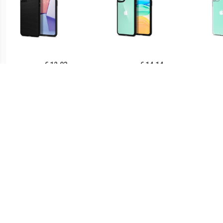
€ 12.93
€ 14.14
Spigen Liquid Air iPhone
Spigen Ultra Hybrid iPhone
Sp
11 TPU Case - Zwart
11 Cover - Zwart /
iPh
Doorzichtig
€ 14.90
€ 21.90
Ringke Fusion iPhone 11
Spigen Thin Fit iPhone 11
PUG
Hybride Hoesje - Grijs
Case - Zwart
Lu