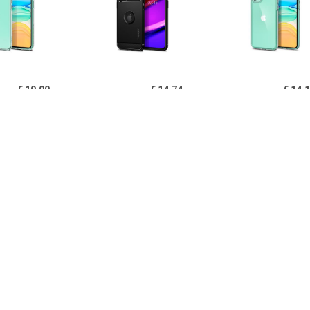
€ 19.90
€ 14.74
€ 14.
igen Liquid Crystal
Spigen Rugged Armor
Spigen Ultra Hy
one 11 TPU Cover -
iPhone 11 Cover - Zwart
11 Cover - Kri
Doorzichtig
€ 14.95
€ 14.95
€ 12.
B iPhone 11 Hoesje
PUGB iPhone 11 Hoesje
USLION iPh
xe Frame Bumper -
Luxe Frame Bumper -
Ultraslim Silic