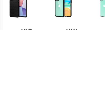
€ 12.93
€ 14.14
Spigen Liquid Air iPhone
Spigen Ultra Hybrid iPhone
Sp
11 TPU Case - Zwart
11 Cover - Zwart /
iPh
Doorzichtig
€ 14.90
€ 21.90
Ringke Fusion iPhone 11
Spigen Thin Fit iPhone 11
PUG
Hybride Hoesje - Grijs
Case - Zwart
Lu