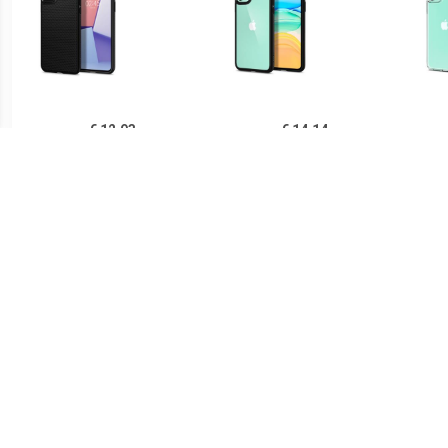
€ 12.93
€ 14.14
Spigen Liquid Air iPhone
Spigen Ultra Hybrid iPhone
Sp
11 TPU Case - Zwart
11 Cover - Zwart /
iPh
Doorzichtig
€ 14.90
€ 21.90
Ringke Fusion iPhone 11
Spigen Thin Fit iPhone 11
PUG
Hybride Hoesje - Grijs
Case - Zwart
Lu