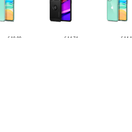
€ 19.90
€ 14.74
€ 14.
igen Liquid Crystal
Spigen Rugged Armor
Spigen Ultra Hy
one 11 TPU Cover -
iPhone 11 Cover - Zwart
11 Cover - Kri
Doorzichtig
€ 14.95
€ 14.95
€ 12.
B iPhone 11 Hoesje
PUGB iPhone 11 Hoesje
USLION iPh
xe Frame Bumper -
Luxe Frame Bumper -
Ultraslim Silic