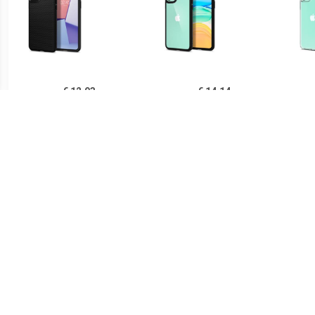
€ 12.93
€ 14.14
Spigen Liquid Air iPhone
Spigen Ultra Hybrid iPhone
Sp
11 TPU Case - Zwart
11 Cover - Zwart /
iPh
Doorzichtig
€ 14.90
€ 21.90
Ringke Fusion iPhone 11
Spigen Thin Fit iPhone 11
PUG
Hybride Hoesje - Grijs
Case - Zwart
Lu