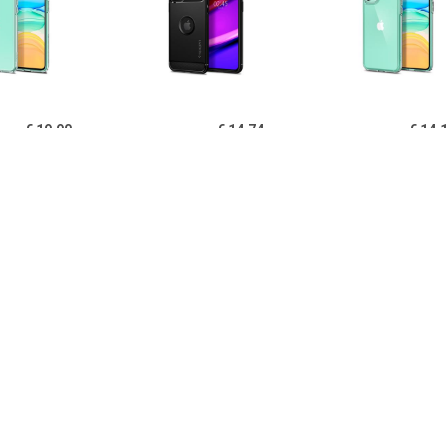
€ 19.90
€ 14.74
€ 14.
igen Liquid Crystal
Spigen Rugged Armor
Spigen Ultra Hy
one 11 TPU Cover -
iPhone 11 Cover - Zwart
11 Cover - Kri
Doorzichtig
€ 14.95
€ 14.95
€ 12.
B iPhone 11 Hoesje
PUGB iPhone 11 Hoesje
USLION iPh
xe Frame Bumper -
Luxe Frame Bumper -
Ultraslim Silic