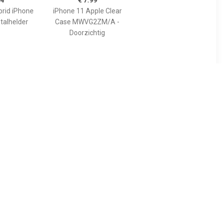
14
€ 7.99
brid iPhone
iPhone 11 Apple Clear
stalhelder
Case MWVG2ZM/A -
Doorzichtig
95
€ 12.95
one XS
USLION iPhone XS
one Hoesje
Ultraslim Silicone Hoesje