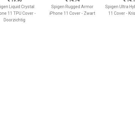
€ 19.90
€ 14.74
€ 14.
igen Liquid Crystal
Spigen Rugged Armor
Spigen Ultra Hy
one 11 TPU Cover -
iPhone 11 Cover - Zwart
11 Cover - Kri
Doorzichtig
€ 14.95
€ 14.95
€ 12.
B iPhone 11 Hoesje
PUGB iPhone 11 Hoesje
USLION iPh
xe Frame Bumper -
Luxe Frame Bumper -
Ultraslim Silic