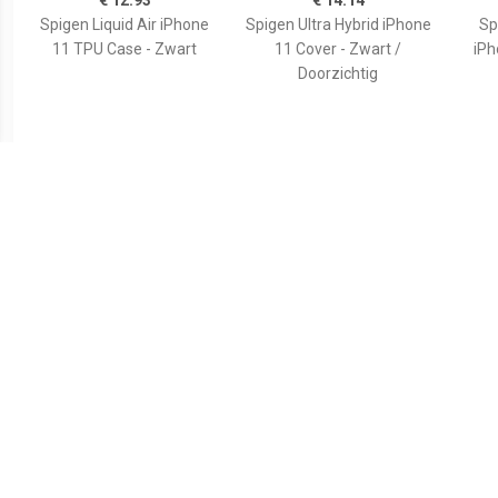
€ 12.93
€ 14.14
Spigen Liquid Air iPhone
Spigen Ultra Hybrid iPhone
Sp
11 TPU Case - Zwart
11 Cover - Zwart /
iPh
Doorzichtig
€ 14.90
€ 21.90
Ringke Fusion iPhone 11
Spigen Thin Fit iPhone 11
PUG
Hybride Hoesje - Grijs
Case - Zwart
Lu