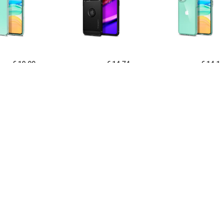
€ 19.90
€ 14.74
€ 14.
igen Liquid Crystal
Spigen Rugged Armor
Spigen Ultra Hy
one 11 TPU Cover -
iPhone 11 Cover - Zwart
11 Cover - Kri
Doorzichtig
€ 14.95
€ 14.95
€ 12.
B iPhone 11 Hoesje
PUGB iPhone 11 Hoesje
USLION iPh
xe Frame Bumper -
Luxe Frame Bumper -
Ultraslim Silic