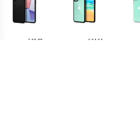
€ 12.93
€ 14.14
Spigen Liquid Air iPhone
Spigen Ultra Hybrid iPhone
Sp
11 TPU Case - Zwart
11 Cover - Zwart /
iPh
Doorzichtig
€ 14.90
€ 21.90
Ringke Fusion iPhone 11
Spigen Thin Fit iPhone 11
PUG
Hybride Hoesje - Grijs
Case - Zwart
Lu