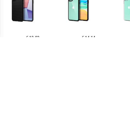
€ 12.93
€ 14.14
Spigen Liquid Air iPhone
Spigen Ultra Hybrid iPhone
Sp
11 TPU Case - Zwart
11 Cover - Zwart /
iPh
Doorzichtig
€ 14.90
€ 21.90
Ringke Fusion iPhone 11
Spigen Thin Fit iPhone 11
PUG
Hybride Hoesje - Grijs
Case - Zwart
Lu