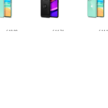
€ 19.90
€ 14.74
€ 14.
igen Liquid Crystal
Spigen Rugged Armor
Spigen Ultra Hy
one 11 TPU Cover -
iPhone 11 Cover - Zwart
11 Cover - Kri
Doorzichtig
€ 14.95
€ 14.95
€ 12.
B iPhone 11 Hoesje
PUGB iPhone 11 Hoesje
USLION iPh
xe Frame Bumper -
Luxe Frame Bumper -
Ultraslim Silic