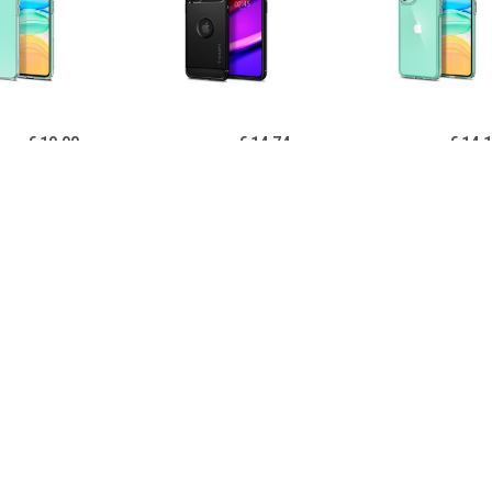
€ 19.90
€ 14.74
€ 14.
igen Liquid Crystal
Spigen Rugged Armor
Spigen Ultra Hy
one 11 TPU Cover -
iPhone 11 Cover - Zwart
11 Cover - Kri
Doorzichtig
€ 14.95
€ 14.95
€ 12.
B iPhone 11 Hoesje
PUGB iPhone 11 Hoesje
USLION iPh
xe Frame Bumper -
Luxe Frame Bumper -
Ultraslim Silic