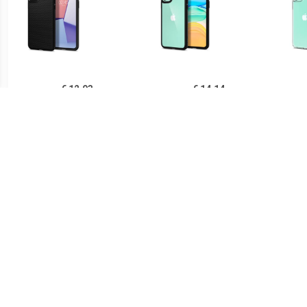
€ 12.93
€ 14.14
Spigen Liquid Air iPhone
Spigen Ultra Hybrid iPhone
Sp
11 TPU Case - Zwart
11 Cover - Zwart /
iPh
Doorzichtig
€ 14.90
€ 21.90
Ringke Fusion iPhone 11
Spigen Thin Fit iPhone 11
PUG
Hybride Hoesje - Grijs
Case - Zwart
Lu