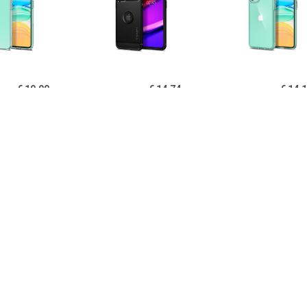
€ 19.90
€ 14.74
€ 14.
igen Liquid Crystal
Spigen Rugged Armor
Spigen Ultra Hy
one 11 TPU Cover -
iPhone 11 Cover - Zwart
11 Cover - Kri
Doorzichtig
€ 14.95
€ 14.95
€ 12.
B iPhone 11 Hoesje
PUGB iPhone 11 Hoesje
USLION iPh
xe Frame Bumper -
Luxe Frame Bumper -
Ultraslim Silic