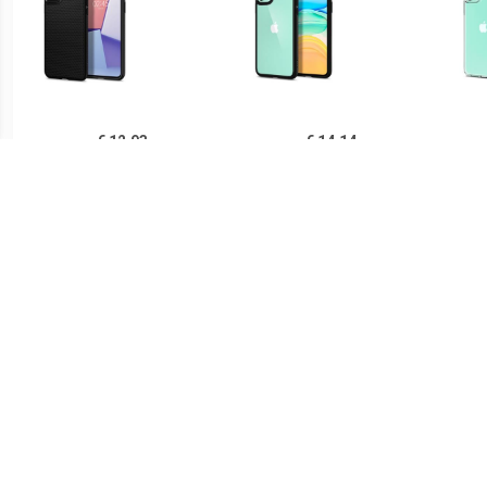
€ 12.93
€ 14.14
Spigen Liquid Air iPhone
Spigen Ultra Hybrid iPhone
Sp
11 TPU Case - Zwart
11 Cover - Zwart /
iPh
Doorzichtig
€ 14.90
€ 21.90
Ringke Fusion iPhone 11
Spigen Thin Fit iPhone 11
PUG
Hybride Hoesje - Grijs
Case - Zwart
Lu