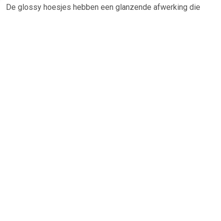
De glossy hoesjes hebben een glanzende afwerking die
meer licht reflecteert. Hierdoor gaan kleurrijke en
contrastrijke ontwerpen stralen.
TERUG
Algemeen
Koopadvies, FAQ over?
Privacy Policy
Cookies
Disclaimer
Zakelijk