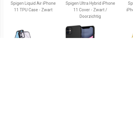
Spigen Liquid Air iPhone
Spigen Ultra Hybrid iPhone
Sp
11 TPU Case - Zwart
11 Cover - Zwart /
iPh
Doorzichtig
€ 14.90
€ 21.90
Ringke Fusion iPhone 11
Spigen Thin Fit iPhone 11
PUG
Hybride Hoesje - Grijs
Case - Zwart
Lu
Case