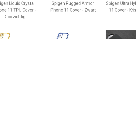
igen Liquid Crystal
Spigen Rugged Armor
Spigen Ultra Hy
one 11 TPU Cover -
iPhone 11 Cover - Zwart
11 Cover - Kri
Doorzichtig
€ 14.95
€ 14.95
€ 12.
B iPhone 11 Hoesje
PUGB iPhone 11 Hoesje
USLION iPh
xe Frame Bumper -
Luxe Frame Bumper -
Ultraslim Silic
 Cover Silicone TPU
Case Cover Silicone TPU
TPU Case Cov
Anti-Shock Goud
Anti-Shock Blauw