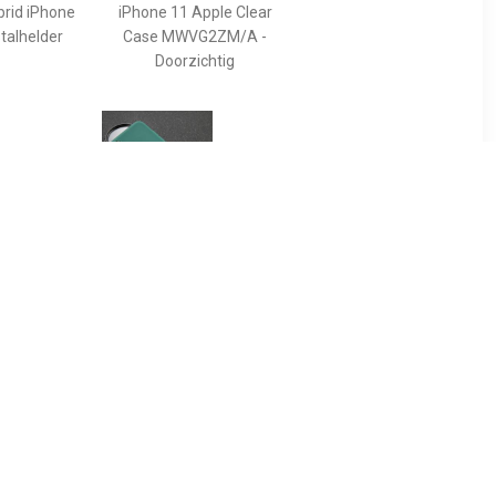
brid iPhone
iPhone 11 Apple Clear
stalhelder
Case MWVG2ZM/A -
Doorzichtig
95
€ 12.95
one XS
USLION iPhone XS
one Hoesje
Ultraslim Silicone Hoesje
er Zwart
TPU Case Cover Groen