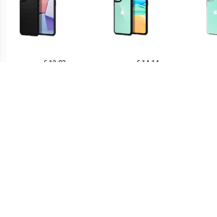
€ 12.93
€ 14.14
Spigen Liquid Air iPhone
Spigen Ultra Hybrid iPhone
Sp
11 TPU Case - Zwart
11 Cover - Zwart /
iPh
Doorzichtig
€ 14.90
€ 21.90
Ringke Fusion iPhone 11
Spigen Thin Fit iPhone 11
PUG
Hybride Hoesje - Grijs
Case - Zwart
Lu