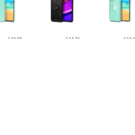
€ 19.90
€ 14.74
€ 14.
igen Liquid Crystal
Spigen Rugged Armor
Spigen Ultra Hy
one 11 TPU Cover -
iPhone 11 Cover - Zwart
11 Cover - Kri
Doorzichtig
€ 14.95
€ 14.95
€ 12.
B iPhone 11 Hoesje
PUGB iPhone 11 Hoesje
USLION iPh
xe Frame Bumper -
Luxe Frame Bumper -
Ultraslim Silic