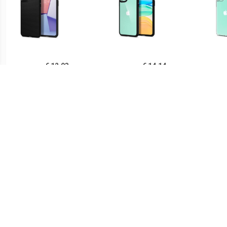
€ 12.93
€ 14.14
Spigen Liquid Air iPhone
Spigen Ultra Hybrid iPhone
Sp
11 TPU Case - Zwart
11 Cover - Zwart /
iPh
Doorzichtig
€ 14.90
€ 21.90
Ringke Fusion iPhone 11
Spigen Thin Fit iPhone 11
PUG
Hybride Hoesje - Grijs
Case - Zwart
Lu