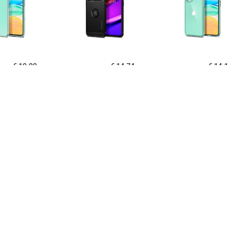
€ 19.90
€ 14.74
€ 14.
igen Liquid Crystal
Spigen Rugged Armor
Spigen Ultra Hy
one 11 TPU Cover -
iPhone 11 Cover - Zwart
11 Cover - Kri
Doorzichtig
€ 14.95
€ 14.95
€ 12.
B iPhone 11 Hoesje
PUGB iPhone 11 Hoesje
USLION iPh
xe Frame Bumper -
Luxe Frame Bumper -
Ultraslim Silic