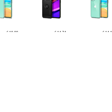
€ 19.90
€ 14.74
€ 14.
igen Liquid Crystal
Spigen Rugged Armor
Spigen Ultra Hy
one 11 TPU Cover -
iPhone 11 Cover - Zwart
11 Cover - Kri
Doorzichtig
€ 14.95
€ 14.95
€ 12.
B iPhone 11 Hoesje
PUGB iPhone 11 Hoesje
USLION iPh
xe Frame Bumper -
Luxe Frame Bumper -
Ultraslim Silic