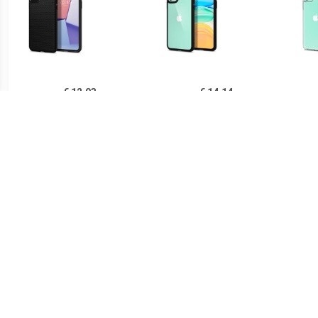
€ 12.93
€ 14.14
Spigen Liquid Air iPhone
Spigen Ultra Hybrid iPhone
Sp
11 TPU Case - Zwart
11 Cover - Zwart /
iPh
Doorzichtig
€ 14.90
€ 21.90
Ringke Fusion iPhone 11
Spigen Thin Fit iPhone 11
PUG
Hybride Hoesje - Grijs
Case - Zwart
Lu