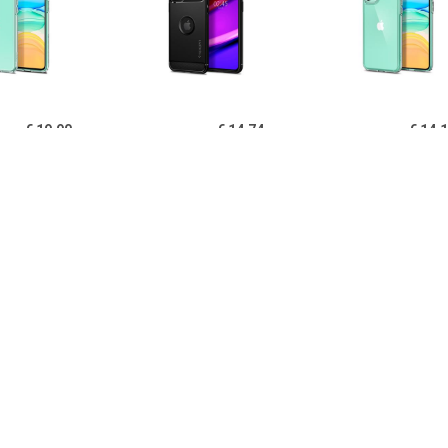
€ 19.90
€ 14.74
€ 14.
igen Liquid Crystal
Spigen Rugged Armor
Spigen Ultra Hy
one 11 TPU Cover -
iPhone 11 Cover - Zwart
11 Cover - Kri
Doorzichtig
€ 14.95
€ 14.95
€ 12.
B iPhone 11 Hoesje
PUGB iPhone 11 Hoesje
USLION iPh
xe Frame Bumper -
Luxe Frame Bumper -
Ultraslim Silic