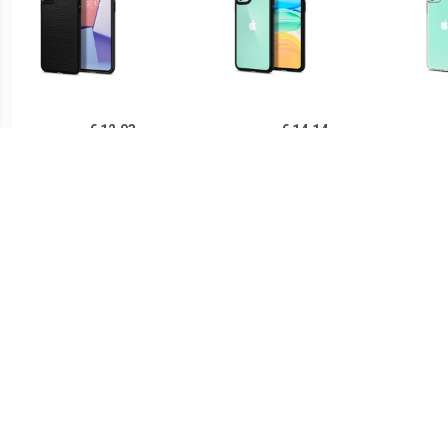
€ 12.93
€ 14.14
Spigen Liquid Air iPhone
Spigen Ultra Hybrid iPhone
Sp
11 TPU Case - Zwart
11 Cover - Zwart /
iPh
Doorzichtig
€ 14.90
€ 21.90
Ringke Fusion iPhone 11
Spigen Thin Fit iPhone 11
PUG
Hybride Hoesje - Grijs
Case - Zwart
Lu