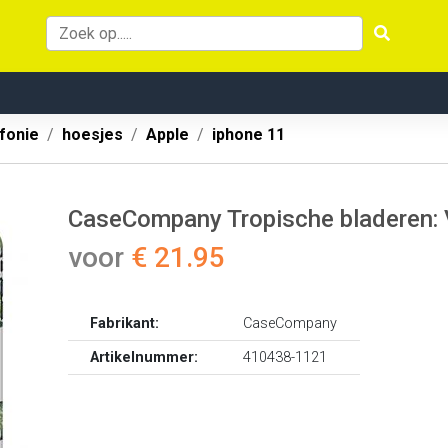
fonie
hoesjes
Apple
iphone 11
CaseCompany Tropische bladeren: V
voor
€ 21.95
Fabrikant:
CaseCompany
Artikelnummer:
410438-1121