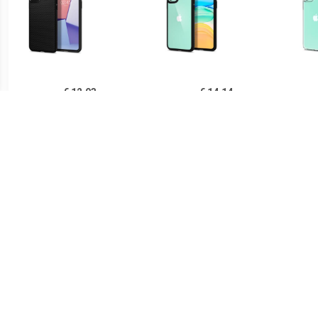
€ 12.93
€ 14.14
Spigen Liquid Air iPhone
Spigen Ultra Hybrid iPhone
Sp
11 TPU Case - Zwart
11 Cover - Zwart /
iPh
Doorzichtig
€ 14.90
€ 21.90
Ringke Fusion iPhone 11
Spigen Thin Fit iPhone 11
PUG
Hybride Hoesje - Grijs
Case - Zwart
Lu