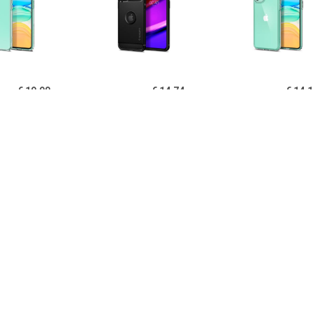
€ 19.90
€ 14.74
€ 14.
igen Liquid Crystal
Spigen Rugged Armor
Spigen Ultra Hy
one 11 TPU Cover -
iPhone 11 Cover - Zwart
11 Cover - Kri
Doorzichtig
€ 14.95
€ 14.95
€ 12.
B iPhone 11 Hoesje
PUGB iPhone 11 Hoesje
USLION iPh
xe Frame Bumper -
Luxe Frame Bumper -
Ultraslim Silic