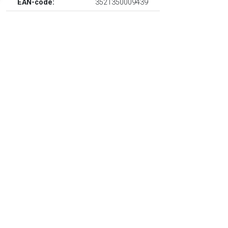
EAN-code:
3521350009439
€ 97.99
Verzenden: € 0.00
Leverbaar in 1 - 2 werkdagen
€ 99.99
Verzenden: € 5.95
Leverbaar in 4 - 7 werkdagen