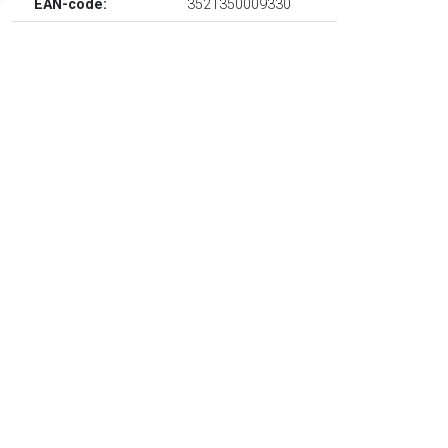
EAN-code:
3521350009330
€ 144.99
Verzenden: € 0.00
Leverbaar in 4 - 7 werkdagen
€ 149.99
Verzenden: € 0.00
Leverbaar in 1 - 2 werkdagen