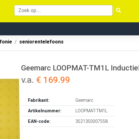
fonie
seniorentelefoons
Geemarc LOOPMAT-TM1L Inductielu
v.a.
€ 169.99
Fabrikant:
Geemarc
Artikelnummer:
LOOPMAT-TM1L
EAN-code:
3521350007558