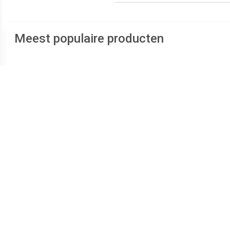
Meest populaire producten
€ 47.95
€ 37.99
FM-7500 Comfort Mobile
KX-TU110 mobiele
2424
Telefoon
telefoon
telef