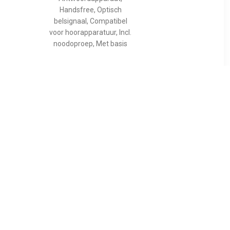
Handsfree, Optisch
belsignaal, Compatibel
voor hoorapparatuur, Incl.
noodoproep, Met basis
95
€ 162.95
 telefoon
6880 - 4G Eenvoudige
Klaptelefoon