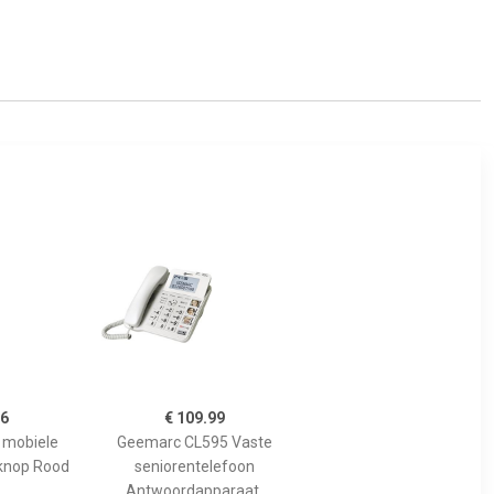
56
€ 109.99
 mobiele
Geemarc CL595 Vaste
knop Rood
seniorentelefoon
Antwoordapparaat,