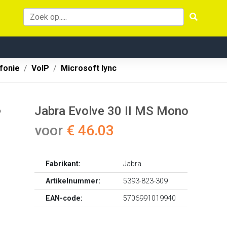
fonie
VoIP
Microsoft lync
Jabra Evolve 30 II MS Mono
voor
€ 46.03
Fabrikant:
Jabra
Artikelnummer:
5393-823-309
EAN-code:
5706991019940