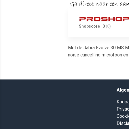
Shopscore | 0
(0)
Met de Jabra Evolve 30 MS Mon
noise cancelling microfoon en 
Alge
Koopa
Privac
Cooki
Discl