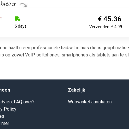
€ 45.36
6 days
Verzenden: € 4.99
o haalt u een professionele hadset in huis die is geoptimalis
is op zowel VoIP softphones, smartphones als tablets aan te sluit
meen
Zakelijk
dvies, FAQ over?
Webwinkel aansluiten
y Policy
es
aimer