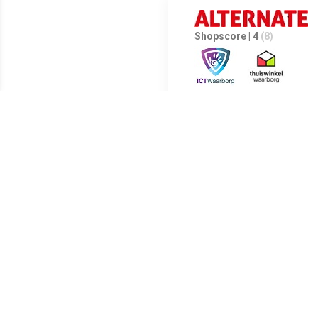
Shopscore | 4
(8)
De Yealink SIP-T54W is ontwi
inch grote LCD-kleurenscherm 
Meest populaire producten