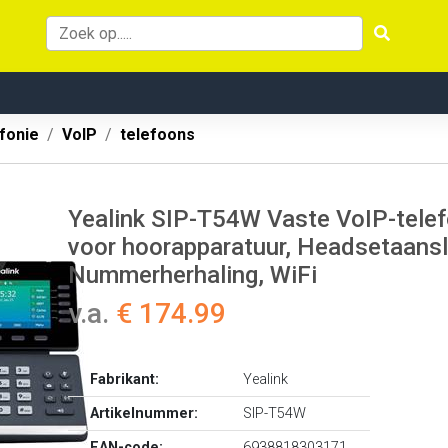
fonie
VoIP
telefoons
Yealink SIP-T54W Vaste VoIP-telef
voor hoorapparatuur, Headsetaanslu
Nummerherhaling, WiFi
v.a.
€ 174.99
Fabrikant:
Yealink
Artikelnummer:
SIP-T54W
EAN-code:
6938818303171