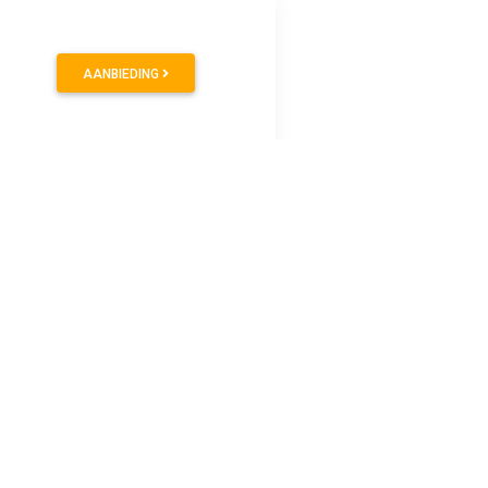
AANBIEDING
oon voor managers en zakenmensen. Met het verstelbare 3,7