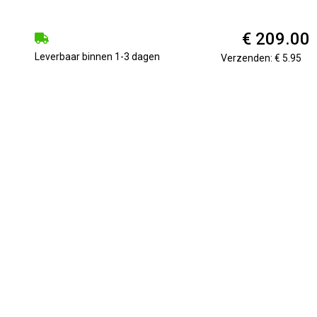
€ 209.00
Leverbaar binnen 1-3 dagen
Verzenden: € 5.95
kkeld als eenvoudig te bedienen, hoogwaardige zakelijke telef
kunt u heel eenvoudig en...