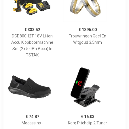
€ 333.52
€ 1896.00
DCD800H2T 18V Li-ion
Trouwringen Geel En
Accu Klopboormachine
Witgoud 3,5mm
Set (2x 5.0Ah Accu) In
TSTAK
€ 74.87
€ 16.03
Mocassins -
Korg Pitchclip 2 Tuner