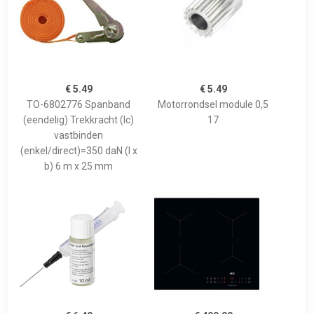
€ 5.49
€ 5.49
TO-6802776 Spanband
Motorrondsel module 0,5
(eendelig) Trekkracht (lc)
17
vastbinden
(enkel/direct)=350 daN (l x
b) 6 m x 25 mm