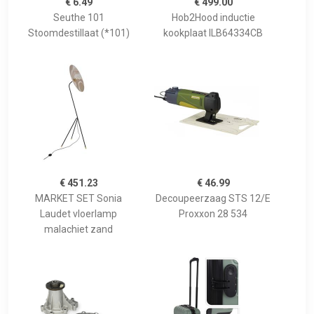
€ 6.49
€ 499.00
Seuthe 101
Hob2Hood inductie
Stoomdestillaat (*101)
kookplaat ILB64334CB
€ 451.23
€ 46.99
MARKET SET Sonia
Decoupeerzaag STS 12/E
Laudet vloerlamp
Proxxon 28 534
malachiet zand