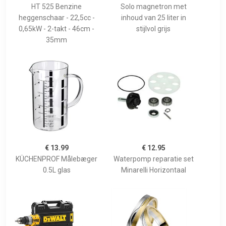
HT 525 Benzine
Solo magnetron met
heggenschaar - 22,5cc -
inhoud van 25 liter in
0,65kW - 2-takt - 46cm -
stijlvol grijs
35mm
€ 13.99
€ 12.95
KÜCHENPROF Målebæger
Waterpomp reparatie set
0.5L glas
Minarelli Horizontaal