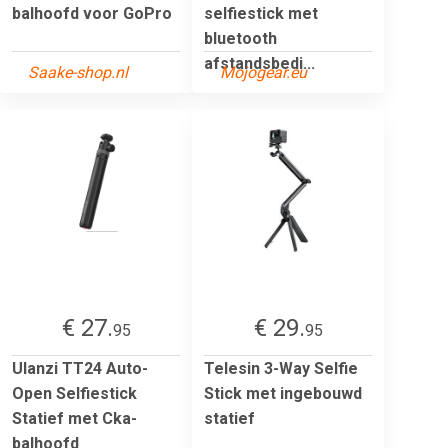
balhoofd voor GoPro
selfiestick met
bluetooth
afstandsbedi...
Saake-shop.nl
Mojogear.eu
€ 27.
€ 29.
95
95
Ulanzi TT24 Auto-
Telesin 3-Way Selfie
Open Selfiestick
Stick met ingebouwd
Statief met Cka-
statief
balhoofd