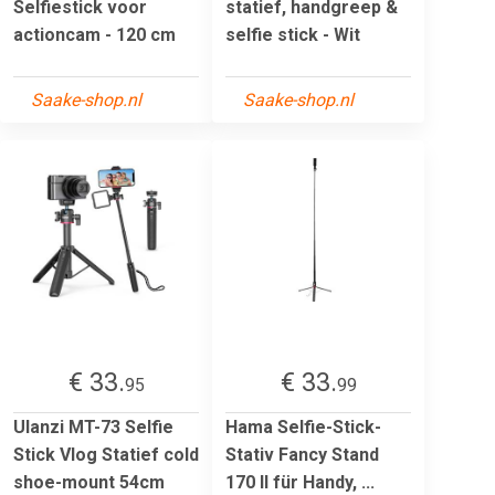
Selfiestick voor
statief, handgreep &
actioncam - 120 cm
selfie stick - Wit
Saake-shop.nl
Saake-shop.nl
€ 33.
€ 33.
95
99
Ulanzi MT-73 Selfie
Hama Selfie-Stick-
Stick Vlog Statief cold
Stativ Fancy Stand
shoe-mount 54cm
170 II für Handy, ...