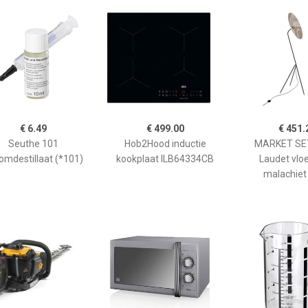
€ 6.49
€ 499.00
€ 451.
Seuthe 101
Hob2Hood inductie
MARKET SET
omdestillaat (*101)
kookplaat ILB64334CB
Laudet vlo
malachiet