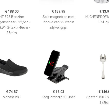
€ 188.00
€ 159.95
€ 13.
HT 525 Benzine
Solo magnetron met
KÜCHENPROF 
enschaar - 22,5cc -
inhoud van 25 liter in
0.5L gl
kW - 2-takt - 46cm -
stijlvol grijs
35mm
€ 74.87
€ 16.03
€ 146.
Mocassins -
Korg Pitchclip 2 Tuner
Spaten 150 - 
17,8c