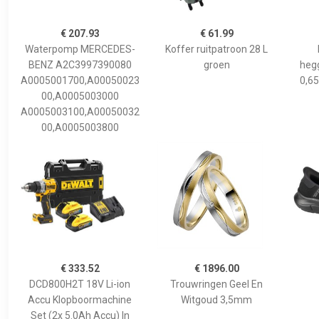
€ 207.93
€ 61.99
Waterpomp MERCEDES-
Koffer ruitpatroon 28 L
BENZ A2C3997390080
groen
hegg
A0005001700,A00050023
0,65
00,A0005003000
A0005003100,A00050032
00,A0005003800
€ 333.52
€ 1896.00
DCD800H2T 18V Li-ion
Trouwringen Geel En
Accu Klopboormachine
Witgoud 3,5mm
Set (2x 5.0Ah Accu) In