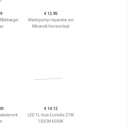
99
€ 12.95
Målebæger
Waterpomp reparatie set
as
Minarelli Horizontaal
00
€ 14.12
Saladevork
LED TL-buis Ecotube 21W
m
150CM 6500K