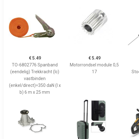
€ 5.49
€ 5.49
TO-6802776 Spanband
Motorrondsel module 0,5
(eendelig) Trekkracht (lc)
17
Sto
vastbinden
(enkel/direct)=350 daN (l x
b) 6 m x 25 mm