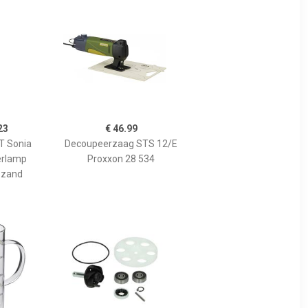
23
€ 46.99
 Sonia
Decoupeerzaag STS 12/E
erlamp
Proxxon 28 534
 zand