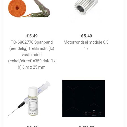
€ 5.49
€ 5.49
TO-6802776 Spanband
Motorrondsel module 0,5
(eendelig) Trekkracht (lc)
17
vastbinden
(enkel/direct)=350 daN (l x
b) 6 m x 25 mm