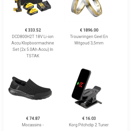
€ 333.52
€ 1896.00
DCD800H2T 18V Li-ion
Trouwringen Geel En
Accu Klopboormachine
Witgoud 3,5mm
Set (2x 5.0Ah Accu) In
TSTAK
€ 74.87
€ 16.03
Mocassins -
Korg Pitchclip 2 Tuner