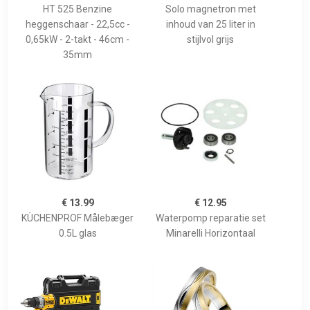
HT 525 Benzine
Solo magnetron met
heggenschaar - 22,5cc -
inhoud van 25 liter in
0,65kW - 2-takt - 46cm -
stijlvol grijs
35mm
€ 13.99
€ 12.95
KÜCHENPROF Målebæger
Waterpomp reparatie set
0.5L glas
Minarelli Horizontaal