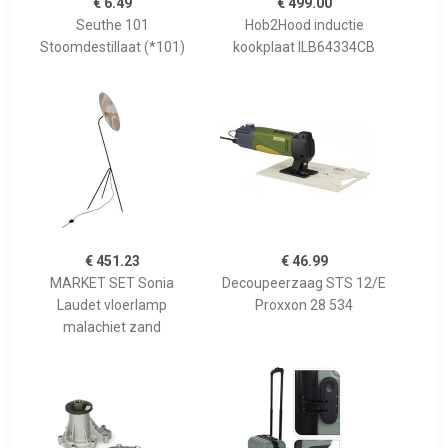
€ 6.49
€ 499.00
Seuthe 101
Hob2Hood inductie
Stoomdestillaat (*101)
kookplaat ILB64334CB
€ 451.23
€ 46.99
MARKET SET Sonia
Decoupeerzaag STS 12/E
Laudet vloerlamp
Proxxon 28 534
malachiet zand