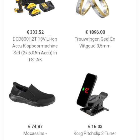
€ 333.52
€ 1896.00
DCD800H2T 18V Li-ion
Trouwringen Geel En
Accu Klopboormachine
Witgoud 3,5mm
Set (2x 5.0Ah Accu) In
TSTAK
€ 74.87
€ 16.03
Mocassins -
Korg Pitchclip 2 Tuner