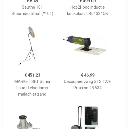
€ 6.49
€ 499.00
Seuthe 101
Hob2Hood inductie
Stoomdestillaat (*101)
kookplaat ILB64334CB
€ 451.23
€ 46.99
MARKET SET Sonia
Decoupeerzaag STS 12/E
Laudet vloerlamp
Proxxon 28 534
malachiet zand