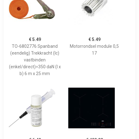
€ 5.49
€ 5.49
TO-6802776 Spanband
Motorrondsel module 0,5
(eendelig) Trekkracht (lc)
17
vastbinden
(enkel/direct)=350 daN (l x
b) 6 m x 25 mm