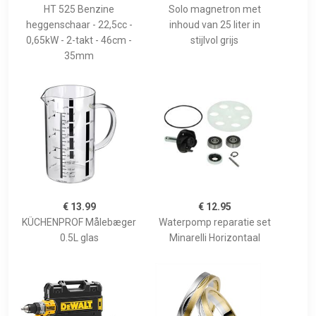
HT 525 Benzine
Solo magnetron met
heggenschaar - 22,5cc -
inhoud van 25 liter in
0,65kW - 2-takt - 46cm -
stijlvol grijs
35mm
€ 13.99
€ 12.95
KÜCHENPROF Målebæger
Waterpomp reparatie set
0.5L glas
Minarelli Horizontaal