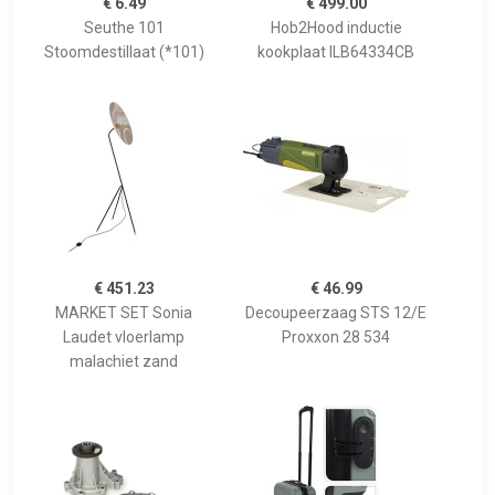
€ 6.49
€ 499.00
Seuthe 101
Hob2Hood inductie
Stoomdestillaat (*101)
kookplaat ILB64334CB
€ 451.23
€ 46.99
MARKET SET Sonia
Decoupeerzaag STS 12/E
Laudet vloerlamp
Proxxon 28 534
malachiet zand