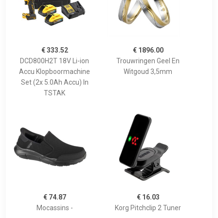
€ 333.52
€ 1896.00
DCD800H2T 18V Li-ion
Trouwringen Geel En
Accu Klopboormachine
Witgoud 3,5mm
Set (2x 5.0Ah Accu) In
TSTAK
€ 74.87
€ 16.03
Mocassins -
Korg Pitchclip 2 Tuner