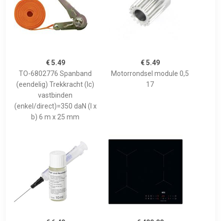
€ 5.49
€ 5.49
TO-6802776 Spanband
Motorrondsel module 0,5
(eendelig) Trekkracht (lc)
17
vastbinden
(enkel/direct)=350 daN (l x
b) 6 m x 25 mm