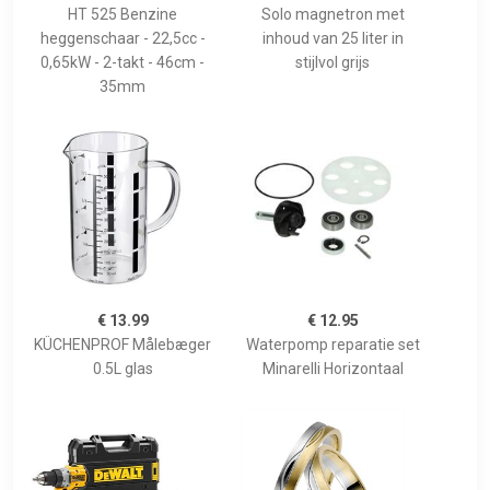
HT 525 Benzine
Solo magnetron met
heggenschaar - 22,5cc -
inhoud van 25 liter in
0,65kW - 2-takt - 46cm -
stijlvol grijs
35mm
€ 13.99
€ 12.95
KÜCHENPROF Målebæger
Waterpomp reparatie set
0.5L glas
Minarelli Horizontaal